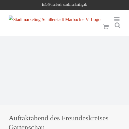
Skip
info@marbach-stadtmarketing.de
to
content
Auftaktabend des Freundeskreises
Gartenschau