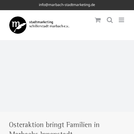
Skip
info@marbach-stadtmarketing.de
to
content
Osteraktion bringt Familien in