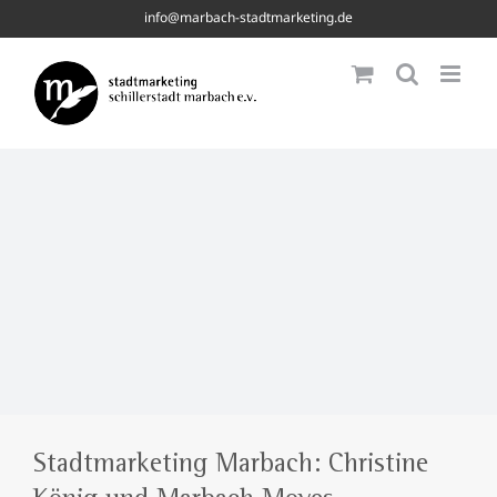
Skip
info@marbach-stadtmarketing.de
to
content
Stadtmarketing Marbach: Christine