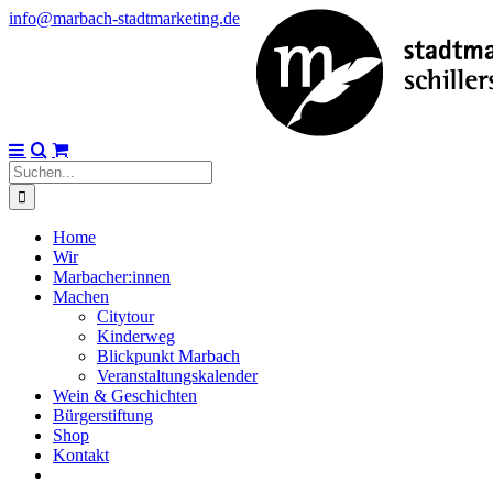
Skip
info@marbach-stadtmarketing.de
to
content
Suche
nach:
Home
Wir
Marbacher:innen
Machen
Citytour
Kinderweg
Blickpunkt Marbach
Veranstaltungskalender
Wein & Geschichten
Bürgerstiftung
Shop
Kontakt