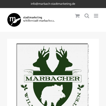
Skip
info@marbach-stadtmarketing.de
to
content