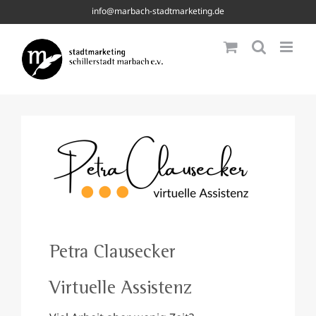
Skip
info@marbach-stadtmarketing.de
to
content
Petra Clausecker
Virtuelle Assistenz