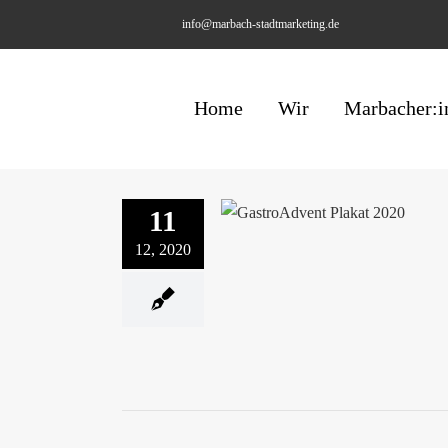
Skip
info@marbach-stadtmarketing.de
to
content
Home
Wir
Marbacher:i
11
Marbacher GASTROA
12, 2020