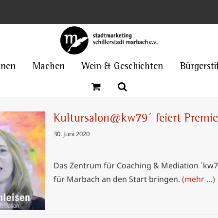
nnen
Machen
Wein & Geschichten
Bürgersti
Kultursalon@kw79´ feiert Premie
30. Juni 2020
Das Zentrum für Coaching & Mediation ´kw79
 Premiere
für Marbach an den Start bringen.
(mehr …)