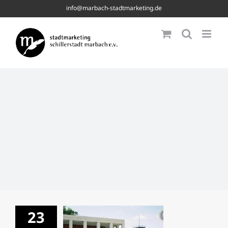
Skip
info@marbach-stadtmarketing.de
to
content
23