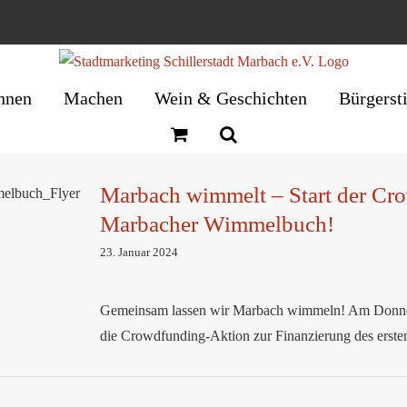
nnen
Machen
Wein & Geschichten
Bürgerst
rt der
Marbach wimmelt – Start der Cro
as erste
Marbacher Wimmelbuch!
ch!
23. Januar 2024
Gemeinsam lassen wir Marbach wimmeln! Am Donnerst
die Crowdfunding-Aktion zur Finanzierung des ers