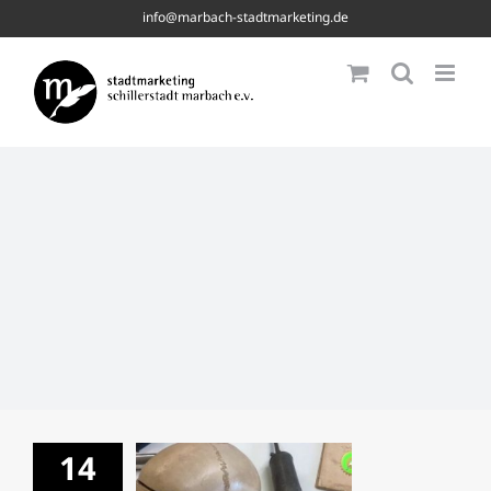
Skip
info@marbach-stadtmarketing.de
to
content
14