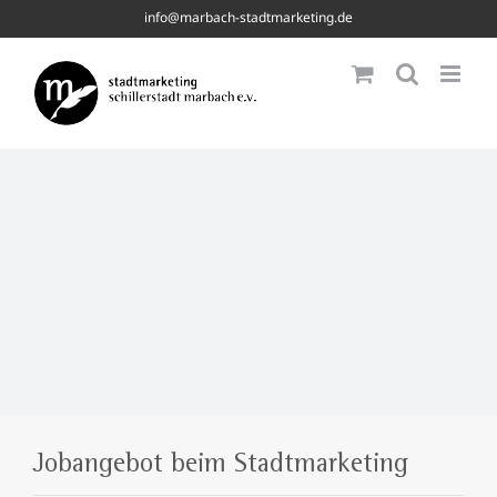
Skip
info@marbach-stadtmarketing.de
to
content
Jobangebot beim Stadtmarketing