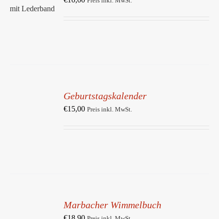
Preis inkl. MwSt.
/
DETAILS
IN
DEN
Geburtstagskalender
WARENKORB
/
€
15,00
Preis inkl. MwSt.
DETAILS
IN
DEN
Marbacher Wimmelbuch
WARENKORB
/
€
18,90
Preis inkl. MwSt.