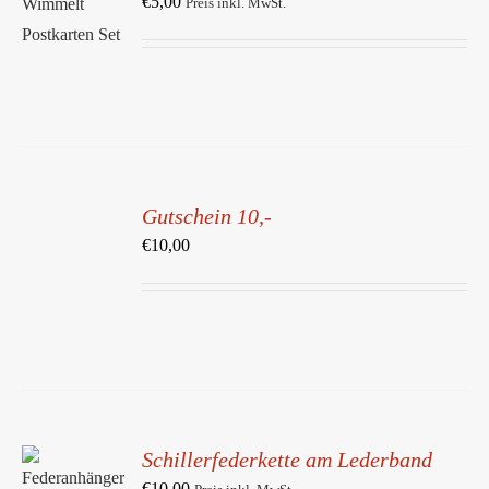
€
5,00
Preis inkl. MwSt.
/
DETAILS
IN
DEN
Gutschein 10,-
WARENKORB
/
€
10,00
DETAILS
Schillerfederkette am Lederband
IN DEN
WARENKORB
€
10,00