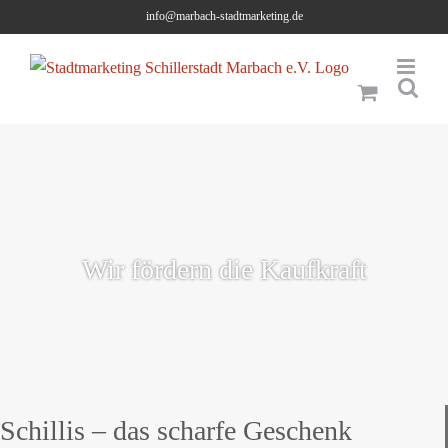
Skip
info@marbach-stadtmarketing.de
to
content
Wir fördern die Kaufkraft
Schillis – das scharfe Geschenk