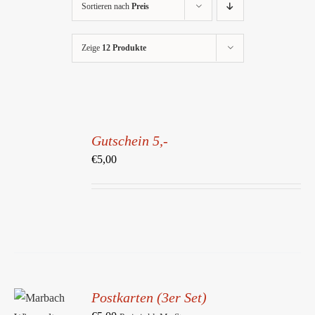
Sortieren nach
Preis
Zeige
12 Produkte
IN
DEN
Gutschein 5,-
WARENKORB
/
€
5,00
DETAILS
Postkarten (3er Set)
IN DEN
WARENKORB