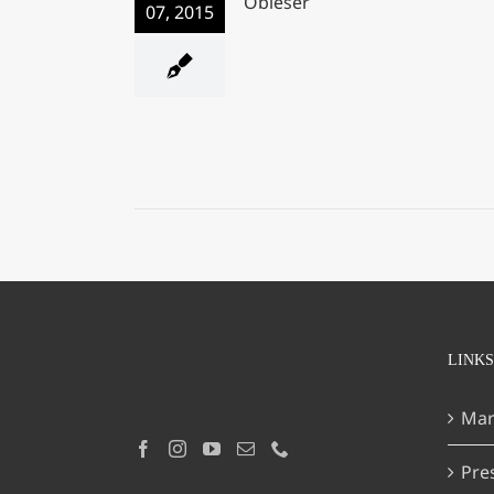
Offenes Bücherreg
07, 2015
LINKS
Mar
Pre