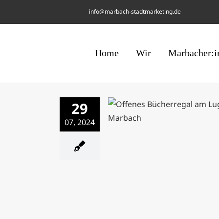
Skip
info@marbach-stadtmarketing.de
to
content
Home
Wir
Marbacher:i
29
Das Bücherregal ist wie
07, 2024