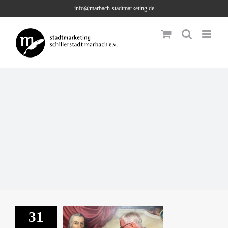
Skip
info@marbach-stadtmarketing.de
to
content
31