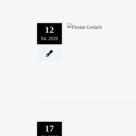
12
Frischer Wind im Vorstand 
Gerlach im Intervi
04, 2026
Vom Interim zur festen S
17
Lorenz Obleser im Inte