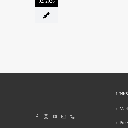
02, 2026
LINKS
Marb
Pres