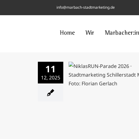
Skip
info@marbach-stadtmarketing.de
to
content
Home
Wir
Marbacher:i
11
12, 2025
NiklasRUN-Parade sammelt
für die Marbacher Ta