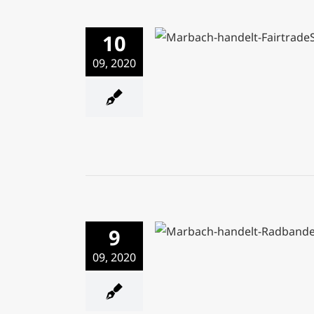
10
Die Fairtrade-Stadt Marb
die leckere Schiller-Sch
09, 2020
9
Aufgepasst: Die Radbande 
Gegend unsicher!
09, 2020