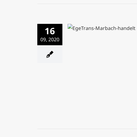
16
Von der Schillerstadt in d
EgeTrans
09, 2020