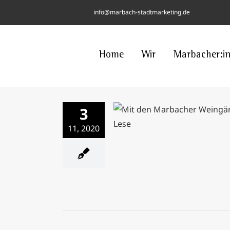
Skip
info@marbach-stadtmarketing.de
to
content
Home
Wir
Marbacher:i
3
Mit den Marbacher Weing
11, 2020
zur Lese