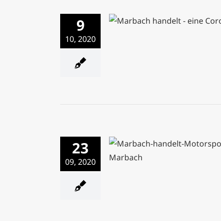
9
Best-of einer starken Coro
10, 2020
23
Der Motor-Sport-Club Mar
09, 2020
Gas