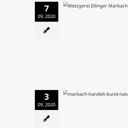
Von der Wiese auf den T
7
Einblicke in die Metzgere
09, 2020
Bären
3
Natur- und Umweltschutz
BUND Marbach-Bottwa
09, 2020